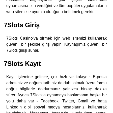
oynamasına izin verdiğini ve tüm popüler uygulamaların
web sitemizle uyumlu olduğunu belirtmek gerekir.
7Slots Giriş
7Slots Casino'ya girmek için web sitemizi kullanarak
güvenli bir şekilde giriş yapın. Kaynağımız güvenli bir
7Slots girişi sunar.
7Slots Kayıt
Kayıt işlemine gelince, çok hızlı ve kolaydır. E-posta
adresiniz ve doğum tarihiniz de dahil olmak üzere formu
doğru bilgilerle doldurmanız yalnızca birkaç dakika
sürer. Ayrıca 7Slots'ta oynamaya başlamanın başka bir
yolu daha var - Facebook, Twitter, Gmail ve hatta
LinkedIn gibi sosyal medya hesaplarınızı kullanarak