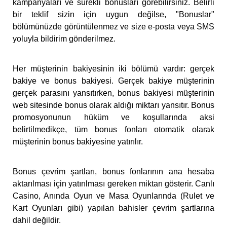
kampanyaları ve sürekli bonusları görebilirsiniz. Belirli
bir teklif sizin için uygun değilse, "Bonuslar"
bölümünüzde görüntülenmez ve size e-posta veya SMS
yoluyla bildirim gönderilmez.
Her müşterinin bakiyesinin iki bölümü vardır: gerçek
bakiye ve bonus bakiyesi. Gerçek bakiye müşterinin
gerçek parasını yansıtırken, bonus bakiyesi müşterinin
web sitesinde bonus olarak aldığı miktarı yansıtır. Bonus
promosyonunun hüküm ve koşullarında aksi
belirtilmedikçe, tüm bonus fonları otomatik olarak
müşterinin bonus bakiyesine yatırılır.
Bonus çevrim şartları, bonus fonlarının ana hesaba
aktarılması için yatırılması gereken miktarı gösterir. Canlı
Casino, Anında Oyun ve Masa Oyunlarında (Rulet ve
Kart Oyunları gibi) yapılan bahisler çevrim şartlarına
dahil değildir.