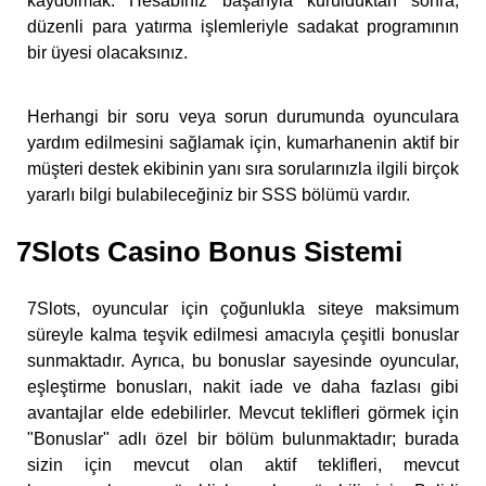
kaydolmak. Hesabınız başarıyla kurulduktan sonra,
düzenli para yatırma işlemleriyle sadakat programının
bir üyesi olacaksınız.
Herhangi bir soru veya sorun durumunda oyunculara
yardım edilmesini sağlamak için, kumarhanenin aktif bir
müşteri destek ekibinin yanı sıra sorularınızla ilgili birçok
yararlı bilgi bulabileceğiniz bir SSS bölümü vardır.
7Slots Casino Bonus Sistemi
7Slots, oyuncular için çoğunlukla siteye maksimum
süreyle kalma teşvik edilmesi amacıyla çeşitli bonuslar
sunmaktadır. Ayrıca, bu bonuslar sayesinde oyuncular,
eşleştirme bonusları, nakit iade ve daha fazlası gibi
avantajlar elde edebilirler. Mevcut teklifleri görmek için
"Bonuslar" adlı özel bir bölüm bulunmaktadır; burada
sizin için mevcut olan aktif teklifleri, mevcut